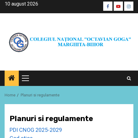
Skip
10 august 2026
Facebook
Youtube
Inst
to
CŞE
content
Primary
Menu
Home
Planuri si regulamente
Planuri si regulamente
PDI CNOG 2025-2029