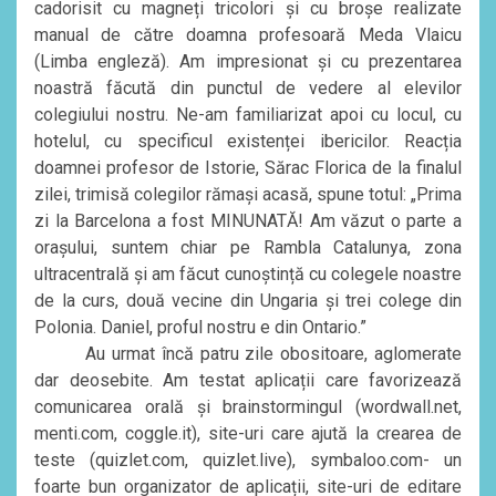
cadorisit cu magneți tricolori și cu broșe realizate
manual de către doamna profesoară Meda Vlaicu
(Limba engleză). Am impresionat și cu prezentarea
noastră făcută din punctul de vedere al elevilor
colegiului nostru. Ne-am familiarizat apoi cu locul, cu
hotelul, cu specificul existenței ibericilor. Reacția
doamnei profesor de Istorie, Sărac Florica de la finalul
zilei, trimisă colegilor rămași acasă, spune totul: „Prima
zi la Barcelona a fost MINUNATĂ! Am văzut o parte a
orașului, suntem chiar pe Rambla Catalunya, zona
ultracentrală și am făcut cunoștință cu colegele noastre
de la curs, două vecine din Ungaria și trei colege din
Polonia. Daniel, proful nostru e din Ontario.”
Au urmat încă patru zile obositoare, aglomerate
dar deosebite. Am testat aplicații care favorizează
comunicarea orală și brainstormingul (wordwall.net,
menti.com, coggle.it), site-uri care ajută la crearea de
teste (quizlet.com, quizlet.live), symbaloo.com- un
foarte bun organizator de aplicații, site-uri de editare