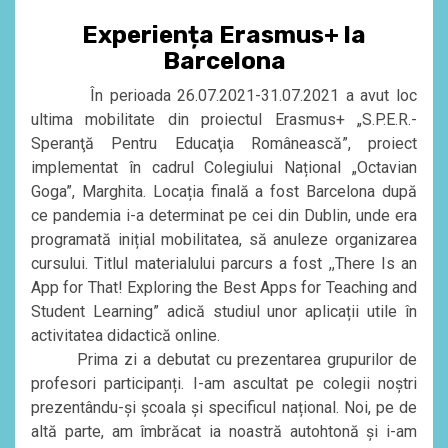
Experiența Erasmus+ la
Barcelona
În perioada 26.07.2021-31.07.2021 a avut loc
ultima mobilitate din proiectul Erasmus+ „S.P.E.R.-
Speranţă Pentru Educaţia Românească”, proiect
implementat în cadrul Colegiului Național „Octavian
Goga”, Marghita. Locația finală a fost Barcelona după
ce pandemia i-a determinat pe cei din Dublin, unde era
programată inițial mobilitatea, să anuleze organizarea
cursului. Titlul materialului parcurs a fost ,,There Is an
App for That! Exploring the Best Apps for Teaching and
Student Learning” adică studiul unor aplicații utile în
activitatea didactică online.
Prima zi a debutat cu prezentarea grupurilor de
profesori participanți. I-am ascultat pe colegii noștri
prezentându-și școala și specificul național. Noi, pe de
altă parte, am îmbrăcat ia noastră autohtonă și i-am