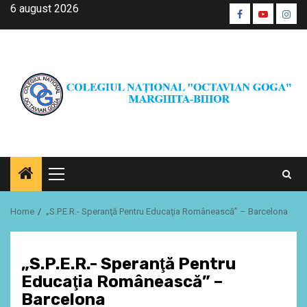
Skip
6 august 2026
Facebook
Youtube
Inst
to
CŞE
content
Primary
Menu
Home
„S.P.E.R.- Speranţă Pentru Educaţia Românească” – Barcelona
„S.P.E.R.- Speranţă Pentru
Educaţia Românească” –
Barcelona