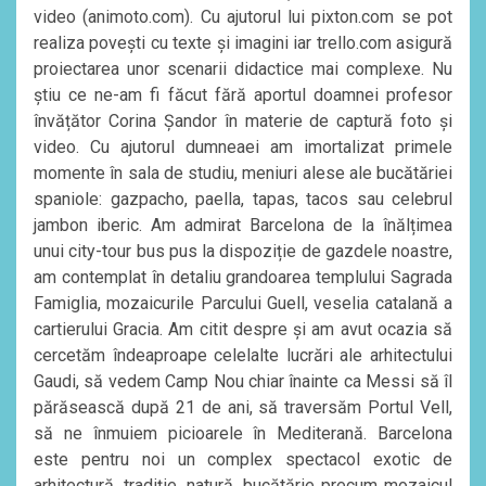
video (animoto.com). Cu ajutorul lui pixton.com se pot
realiza povești cu texte și imagini iar trello.com asigură
proiectarea unor scenarii didactice mai complexe. Nu
știu ce ne-am fi făcut fără aportul doamnei profesor
învățător Corina Șandor în materie de captură foto și
video. Cu ajutorul dumneaei am imortalizat primele
momente în sala de studiu, meniuri alese ale bucătăriei
spaniole: gazpacho, paella, tapas, tacos sau celebrul
jambon iberic. Am admirat Barcelona de la înălțimea
unui city-tour bus pus la dispoziție de gazdele noastre,
am contemplat în detaliu grandoarea templului Sagrada
Famiglia, mozaicurile Parcului Guell, veselia catalană a
cartierului Gracia. Am citit despre și am avut ocazia să
cercetăm îndeaproape celelalte lucrări ale arhitectului
Gaudi, să vedem Camp Nou chiar înainte ca Messi să îl
părăsească după 21 de ani, să traversăm Portul Vell,
să ne înmuiem picioarele în Mediterană. Barcelona
este pentru noi un complex spectacol exotic de
arhitectură, tradiție, natură, bucătărie precum mozaicul