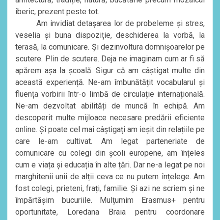
iberic, prezent peste tot.
Am invidiat detașarea lor de probeleme și stres,
veselia și buna dispoziție, deschiderea la vorbă, la
terasă, la comunicare. Și dezinvoltura domnișoarelor pe
scutere. Plin de scutere. Deja ne imaginam cum ar fi să
apărem așa la școală. Sigur că am câștigat multe din
această experiență. Ne-am îmbunătățit vocabularul și
fluența vorbirii într-o limbă de circulație internațională.
Ne-am dezvoltat abilități de muncă în echipă. Am
descoperit multe mijloace necesare predării eficiente
online. Și poate cel mai câștigați am ieșit din relațiile pe
care le-am cultivat. Am legat parteneriate de
comunicare cu colegi din școli europene, am înțeles
cum e viața și educația în alte țări. Dar ne-a legat pe noi
marghitenii unii de alții ceva ce nu putem înțelege. Am
fost colegi, prieteni, frați, familie. Și azi ne scriem și ne
împărtășim bucuriile. Mulțumim Erasmus+ pentru
oportunitate, Loredana Braia pentru coordonare