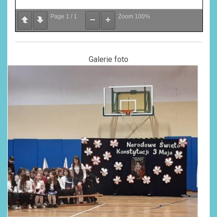
Page
1
/
1
Zoom
100%
Galerie foto