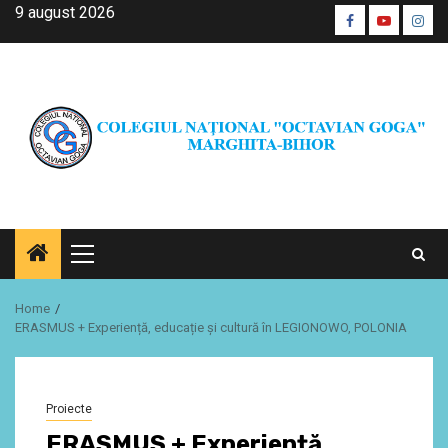
Skip
9 august 2026
Facebook
Youtube
Inst
to
CŞE
content
Primary
Menu
Home
ERASMUS + Experiență, educație și cultură în LEGIONOWO, POLONIA
Proiecte
ERASMUS + Experiență,