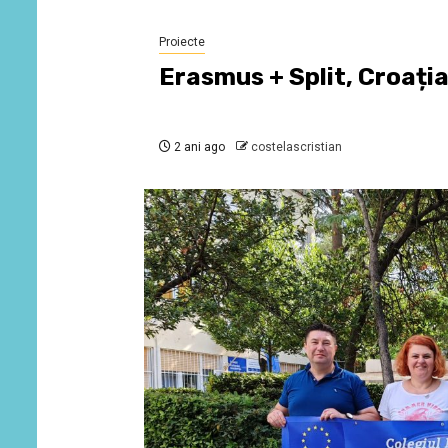
Proiecte
Erasmus + Split, Croați
2 ani ago
costelascristian