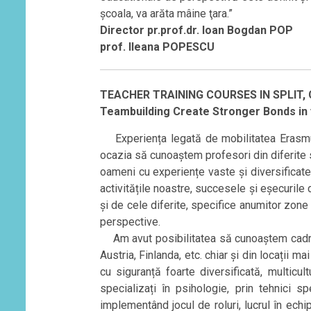
şcoala, va arăta mâine ţara.”
Director pr.prof.dr. Ioan Bogdan POP
prof. Ileana POPESCU
TEACHER TRAINING COURSES IN SPLIT, 
Teambuilding Create Stronger Bonds in
Experiența legată de mobilitatea Erasmus
ocazia să cunoaștem profesori din diferite 
oameni cu experiențe vaste și diversificat
activitățile noastre, succesele și eșecuril
și de cele diferite, specifice anumitor zone
perspective.
Am avut posibilitatea să cunoaștem cadre d
Austria, Finlanda, etc. chiar și din locații 
cu siguranță foarte diversificată, multicult
specializați în psihologie, prin tehnici 
implementând jocul de roluri, lucrul în ech