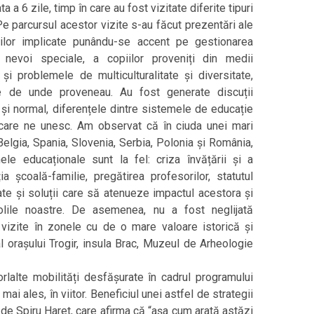
a 6 zile, timp în care au fost vizitate diferite tipuri
 Pe parcursul acestor vizite s-au făcut prezentări ale
lilor implicate punându-se accent pe gestionarea
 nevoi speciale, a copiilor proveniți din medii
 problemele de multiculturalitate și diversitate,
țile de unde proveneau. Au fost generate discuții
 și normal, diferențele dintre sistemele de educație
le care ne unesc. Am observat că în ciuda unei mari
, Belgia, Spania, Slovenia, Serbia, Polonia și România,
e educaționale sunt la fel: criza învățării și a
ția școală-familie, pregătirea profesorilor, statutul
icate și soluții care să atenueze impactul acestora și
colile noastre. De asemenea, nu a fost neglijată
 vizite în zonele cu de o mare valoare istorică și
c al orașului Trogir, insula Brac, Muzeul de Arheologie
lalte mobilități desfășurate în cadrul programului
ai ales, în viitor. Beneficiul unei astfel de strategii
 de Spiru Haret, care afirma că “așa cum arată astăzi