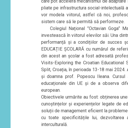
care pot accelera mecanismul de adaptare la 
pliate pe infrastructura social-intelectuală a
vor modela viitorul, astfel că noi, profes
sistem care să le permită să performeze.
Colegiul Național ”Octavian Goga” Margh
investească în viitorul elevilor săi. Una din
performanță și a condițiilor de succes
EDUCAȚIE ȘCOLARĂ cu numărul de referin
din acest an școlar a fost adresată profeso
Visits-Exploring the Croatian Educational 
Split, Croația, în perioada 13-18 mai 2024.
și doamna prof. Popescu Ileana. Cursul 
educaționale din UE și de a observa dife
european.
Obiectivele urmărite au fost: obținerea unei
cunoștințelor și experiențelor legate de edu
soluții de management eficient la probleme
cu toate specificitățile lui, dezvoltarea
interculturală.