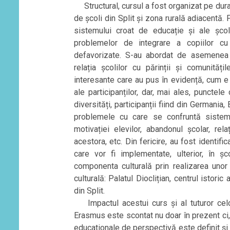
Structural, cursul a fost organizat pe durata 
de școli din Split și zona rurală adiacentă.
sistemului croat de educație și ale șco
problemelor de integrare a copiilor cu
defavorizate. S-au abordat de asemenea și
relația școlilor cu părinții și comunită
interesante care au pus în evidență, cum e
ale participanților, dar, mai ales, puncte
diversități, participanții fiind din Germania
problemele cu care se confruntă sistemel
motivației elevilor, abandonul școlar, rela
acestora, etc. Din fericire, au fost identif
care vor fi implementate, ulterior, în ș
componenta culturală prin realizarea unor
culturală: Palatul Dioclițian, centrul istori
din Split.
Impactul acestui curs și al tuturor celor
Erasmus este scontat nu doar în prezent ci, m
educationale de perspectivă este definit și