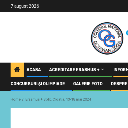
Skip
7 august 2026
to
content
ACASA
ACREDITARE ERASMUS +
INFORM
CONCURSURI ŞI OLIMPIADE
GALERIE FOTO
DESPRE 
Home
Erasmus + Split, Croația, 13-18 mai 2024