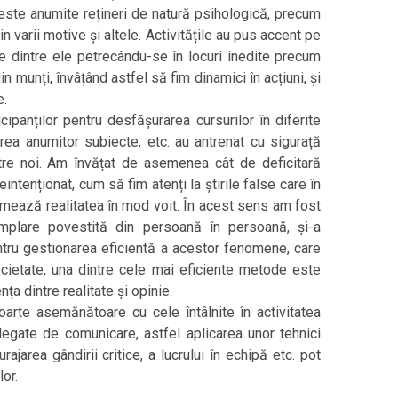
este anumite rețineri de natură psihologică, precum
in varii motive și altele. Activitățile au pus accent pe
ele dintre ele petrecându-se în locuri inedite precum
 munți, învâțând astfel să fim dinamici în acțiuni, și
e.
ipanților pentru desfășurarea cursurilor în diferite
darea anumitor subiecte, etc. au antrenat cu sigurață
tre noi. Am învățat de asemenea cât de deficitară
eintenționat, cum să fim atenți la știrile false care în
rmează realitatea în mod voit. În acest sens am fost
âmplare povestită din persoană în persoană, și-a
entru gestionarea eficientă a acestor fenomene, care
ocietate, una dintre cele mai eficiente metode este
nța dintre realitate și opinie.
rte asemănătoare cu cele întâlnite în activitatea
legate de comunicare, astfel aplicarea unor tehnici
rajarea gândirii critice, a lucrului în echipă etc. pot
or.