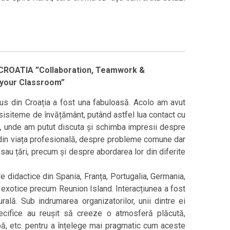
CROATIA ”Collaboration, Teamwork &
 your Classroom”
 din Croația a fost una fabuloasă. Acolo am avut
sisiteme de învățământ, putând astfel lua contact cu
e, unde am putut discuta și schimba impresii despre
e din viața profesională, despre probleme comune dar
 sau țări, precum și despre abordarea lor din diferite
idactice din Spania, Franța, Portugalia, Germania,
mai exotice precum Reunion Island. Interacțiunea a fost
urală. Sub indrumarea organizatorilor, unii dintre ei
specifice au reușit să creeze o atmosferă plăcută,
ipă, etc. pentru a înțelege mai pragmatic cum aceste