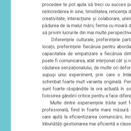
procedee te pot ajuta să treci cu succes p
neîncrederea în sine, timiditatea, reticența d
creativitate, interacțiune și colaborare, un
pădurea de la malul mării, ferma cu moară din
să privim lucrurile din mai multe perspectiv
Diferențele culturale, preferințele partic
locații, preferințele fiecăruia pentru abor
capacitatea de empatizare a fiecăruia din
poate fi comunicarea, atât inteționat cât și n
căutarea senzaționalului, de multe ori defo
supuși unui experiment, prin care o înt
schimbat foarte mult varianta originală. P
sunt foarte răspândite la ora actuală în s
folosirea gândirii critice pentru a face difere
Multe dintre experiențele trăite sunt foa
profesională, fiind în foarte mare măsură 
care ajută la eficientizarea comunicării, încu
înbunătăți gestionarea mai eficientă a clasel