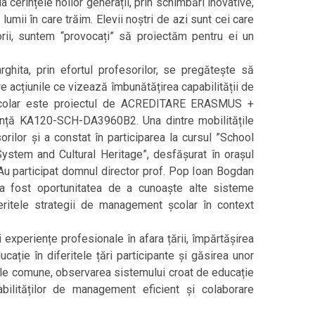
cerințele noilor generații, prin schimbări inovative,
 lumii în care trăim. Elevii noștri de azi sunt cei care
orii, suntem “provocați” să proiectăm pentru ei un
ita, prin efortul profesorilor, se pregătește să
tre acțiunile ce vizează îmbunătățirea capabilității de
 școlar este proiectul de ACREDITARE ERASMUS +
ță KA120-SCH-DA3960B2. Una dintre mobilitățile
rilor și a constat în participarea la cursul ”School
System and Cultural Heritage”, desfășurat în orașul
 Au participat domnul director prof. Pop Ioan Bogdan
a fost oportunitatea de a cunoaște alte sisteme
ritele strategii de management școlar în context
 experiențe profesionale în afara țării, împărtășirea
cație în diferitele țări participante și găsirea unor
le comune, observarea sistemului croat de educație
 abilităților de management eficient și colaborare