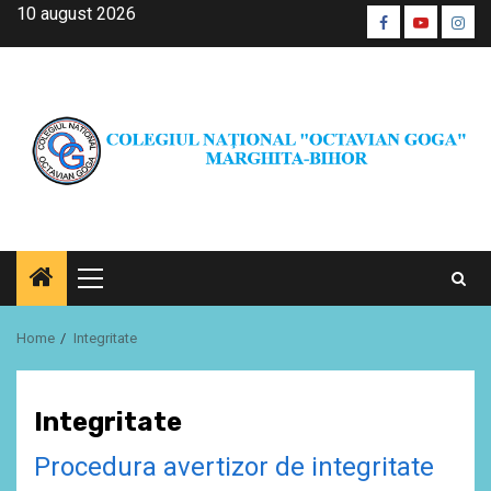
Skip
10 august 2026
Facebook
Youtube
Inst
to
CŞE
content
Primary
Menu
Home
Integritate
Integritate
Procedura avertizor de integritate