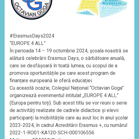
#ErasmusDays2024
“EUROPE 4 ALL”
În perioada 14 – 19 octombrie 2024, școala noastră se
alătură celebrării Erasmus Days, o sărbătoare anuală,
care se desfășoară în toată lumea, cu scopul de a
promova oportunitățile pe care acest program de
finanțare europeană le oferă educației.
Cu această ocazie, Colegiul Național “Octavian Goga”
organizează evenimentul intitulat „EUROPE 4 ALL”
(Europa pentru toți). Sub acest titlu se vor reuni o serie
de activități realizate de cadrele didactice și elevii
participanți la mobilitățile care au avut loc în anul școlar
2023-2024, în cadrul Acreditării Erasmus +, cu numărul
2022-1-RO01-KA120-SCH-000106556