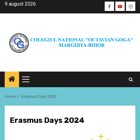
Skip
9 august 2026
Facebook
Youtube
Inst
to
CŞE
content
Primary
Menu
Home
Erasmus Days 2024
Erasmus Days 2024