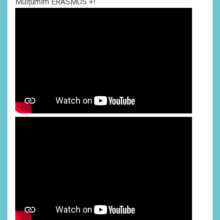
Mulțumim ERASMUS +!