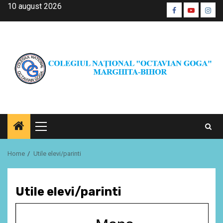
Skip
10 august 2026
Facebook
Youtube
Inst
to
CŞE
content
Primary
Menu
Home
Utile elevi/parinti
Utile elevi/parinti