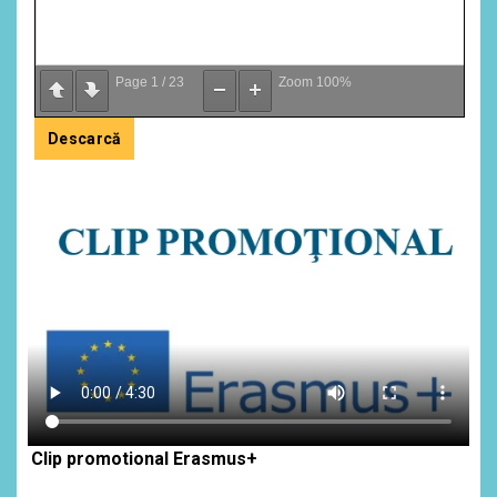
Page
1
/
23
Zoom
100%
Descarcă
Clip promotional Erasmus+