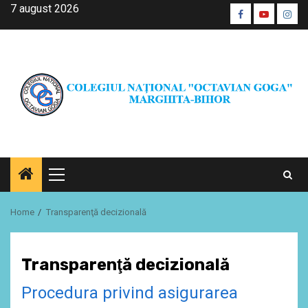
Skip
7 august 2026
Facebook
Youtube
Inst
to
CŞE
content
Primary
Menu
Home
Transparenţă decizională
Transparenţă decizională
Procedura privind asigurarea