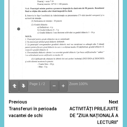
Page
1
/
2
Zoom
100%
Continue
Previous
Next
Transferuri în perioada
ACTIVITĂȚI PRILEJUITE
Reading
vacantei de schi
DE “ZIUA NAȚIONALĂ A
LECTURII”