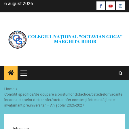
Skip
6 august 2026
Facebook
Youtube
Inst
to
CŞE
content
Primary
Menu
Home
Condițit specifice/de ocupare a posturilor didactice/catedrelor vacante
încadrul etapelor de transfer/pretransfer consimțit între unitățile de
învățământ preuniversitar – An şcolar 2026-2027
Informare