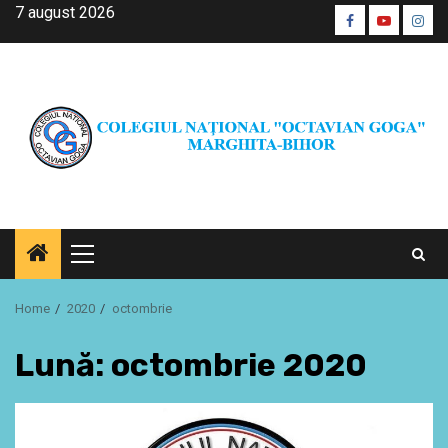
Skip
7 august 2026
Facebook
Youtube
Inst
to
CŞE
content
Primary
Menu
Home
2020
octombrie
Lună:
octombrie 2020