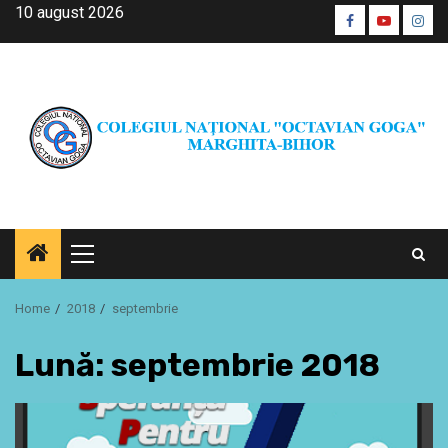
Skip
10 august 2026
Facebook
Youtube
Inst
to
CŞE
content
Primary
Menu
Home
2018
septembrie
Lună:
septembrie 2018