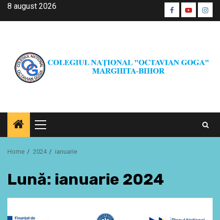
Skip
8 august 2026
Facebook
Youtube
Inst
to
CŞE
content
Primary
Menu
Home
2024
ianuarie
Lună:
ianuarie 2024