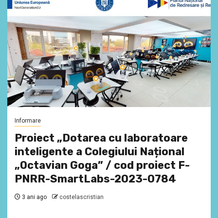
Informare
Proiect „Dotarea cu laboratoare
inteligente a Colegiului Național
„Octavian Goga” / cod proiect F-
PNRR-SmartLabs-2023-0784
3 ani ago
costelascristian