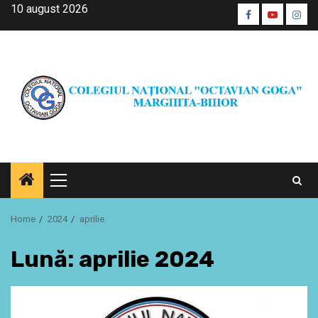
Skip
10 august 2026
Facebook
Youtube
Inst
to
CŞE
content
Primary
Menu
Home
2024
aprilie
Lună:
aprilie 2024