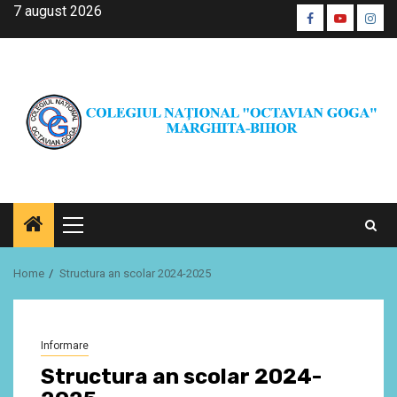
Skip
7 august 2026
Facebook
Youtube
Inst
to
CŞE
content
Primary
Menu
Home
Structura an scolar 2024-2025
Informare
Structura an scolar 2024-