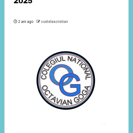
2025
2 ani ago
costelascristian