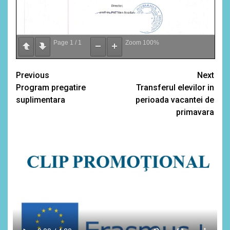
Page
1
/
1
Zoom
100%
Continue
Previous
Next
Program pregatire
Transferul elevilor in
Reading
suplimentara
perioada vacantei de
primavara