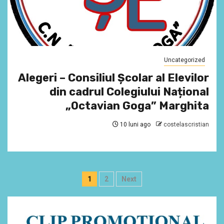
Uncategorized
Alegeri – Consiliul Școlar al Elevilor
din cadrul Colegiului Național
„Octavian Goga” Marghita
10 luni ago
costelascristian
Paginație
1
2
Next
articole