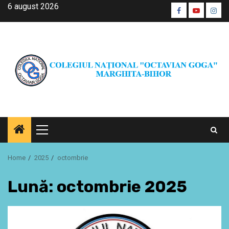
Skip
6 august 2026
Facebook
Youtube
Inst
to
CŞE
content
Primary
Menu
Home
2025
octombrie
Lună:
octombrie 2025