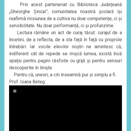
Prin acest parteneriat cu Biblioteca Județeană
„Gheorghe Șincai”, comunitatea noastră școlară își
reafirmă misiunea de a cultiva nu doar competențe, ci și
sensibilitate. Nu doar performanță, ci și profunzime.
Lectura rămâne un act de curaj tăcut: curajul de a
încetini, de a reflecta, de a sta față în față cu propriile
întrebări. Iar vocile elevilor noștri ne amintesc că,
indiferent cât de repede se mișcă lumea, există încă
spațiu pentru pagini răsfoite cu grijă și pentru sensuri
descoperite în liniște.
Pentru că, uneori, a citi înseamnă pur și simplu a fi.
Prof. Ioana Beteg