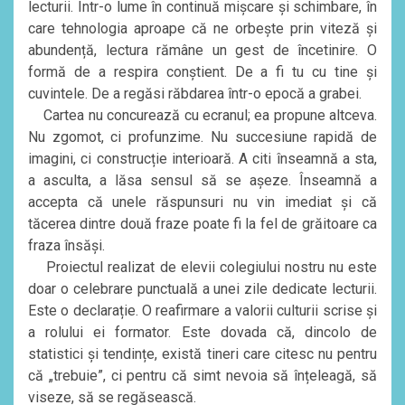
lecturii. Într-o lume în continuă mișcare și schimbare, în
care tehnologia aproape că ne orbește prin viteză și
abundență, lectura rămâne un gest de încetinire. O
formă de a respira conștient. De a fi tu cu tine și
cuvintele. De a regăsi răbdarea într-o epocă a grabei.
Cartea nu concurează cu ecranul; ea propune altceva.
Nu zgomot, ci profunzime. Nu succesiune rapidă de
imagini, ci construcție interioară. A citi înseamnă a sta,
a asculta, a lăsa sensul să se așeze. Înseamnă a
accepta că unele răspunsuri nu vin imediat și că
tăcerea dintre două fraze poate fi la fel de grăitoare ca
fraza însăși.
Proiectul realizat de elevii colegiului nostru nu este
doar o celebrare punctuală a unei zile dedicate lecturii.
Este o declarație. O reafirmare a valorii culturii scrise și
a rolului ei formator. Este dovada că, dincolo de
statistici și tendințe, există tineri care citesc nu pentru
că „trebuie”, ci pentru că simt nevoia să înțeleagă, să
viseze, să se regăsească.