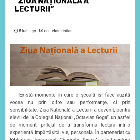
“ZIUA NAȚIONALĂ A
LECTURII”
5 luni ago
costelascristian
Există momente în care o școală își face auzită
vocea nu prin cifre sau performanțe, ci prin
sensibilitate. Ziua Națională a Lecturii a devenit, pentru
elevii de la Colegiul Național „Octavian Goga”, un astfel
de moment: prilejul de a transforma lectura într-o
experiență împărtășită, vie, personală. În parteneriat cu
Biblioteca Județeană „Gheorghe Șincai”, a luat naștere