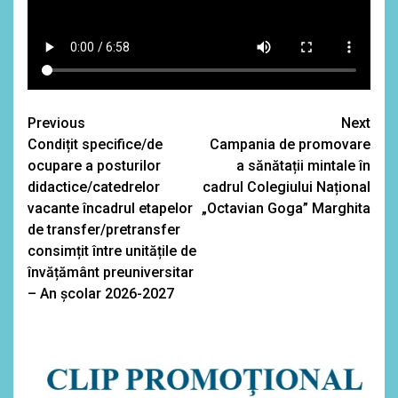
Continue
Previous
Next
Condițit specifice/de
Campania de promovare
Reading
ocupare a posturilor
a sănătații mintale în
didactice/catedrelor
cadrul Colegiului Național
vacante încadrul etapelor
„Octavian Goga” Marghita
de transfer/pretransfer
consimțit între unitățile de
învățământ preuniversitar
– An şcolar 2026-2027