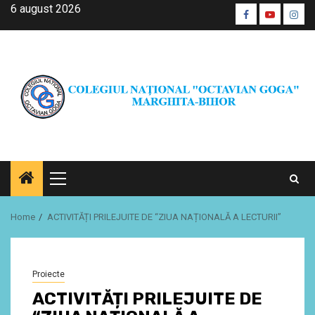
Skip
6 august 2026
Facebook
Youtube
Inst
to
CŞE
content
Primary
Menu
Home
ACTIVITĂȚI PRILEJUITE DE “ZIUA NAȚIONALĂ A LECTURII”
Proiecte
ACTIVITĂȚI PRILEJUITE DE