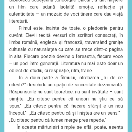
un film care adună laolaltă emoție, reflecție și
autenticitate — un mozaic de voci tinere care dau viață
literaturii.
Filmul este, înainte de toate, o pledoarie pentru
cuvânt. Elevii recită versuri din scriitori consacrați, în
limba română, engleză și franceză, traversând granițe
culturale cu naturalețea cu care se trece dintr-o pagină
în alta. Fiecare poezie devine o fereastră, fiecare voce
– un pod între generații. Literatura nu mai este doar un
obiect de studiu, ci respirație, ritm, trăire.
În a doua parte a filmului, întrebarea „Tu de ce
citești?” deschide un spațiu de sinceritate dezarmantă.
Răspunsurile nu sunt teoretice, nu sunt învățate – sunt
simțite: „Eu citesc pentru că uneori nu știu ce să
spun.” „Eu citesc pentru că fiecare sfârșit e un nou
început.” „Eu citesc pentru că și liniștea are un sens.”
„Eu citesc pentru că lumea merge prea repede.”
În aceste mărturisiri simple se află, poate, esența