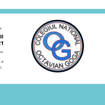
te
II
21
ian
, a
..