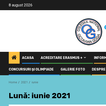
Skip
8 august 2026
to
content
ACASA
ACREDITARE ERASMUS +
INFORM
CONCURSURI ŞI OLIMPIADE
GALERIE FOTO
DESPRE 
Home
2021
iunie
Lună:
iunie 2021