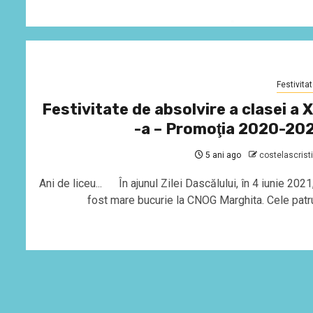
Festivita
Festivitate de absolvire a clasei a X
-a – Promoţia 2020-20
5 ani ago
costelascrist
Ani de liceu... În ajunul Zilei Dascălului, în 4 iunie 2021
fost mare bucurie la CNOG Marghita. Cele patru.