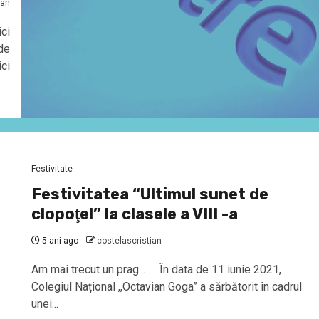
ian
ci
de
ici
Festivitate
Festivitatea “Ultimul sunet de
clopoţel” la clasele a VIII -a
5 ani ago
costelascristian
Am mai trecut un prag... În data de 11 iunie 2021,
Colegiul Național ,,Octavian Goga” a sărbătorit în cadrul
unei...