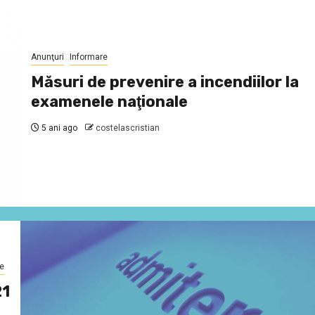
Anunţuri
Informare
Măsuri de prevenire a incendiilor la
examenele naţionale
5 ani ago
costelascristian
e
21