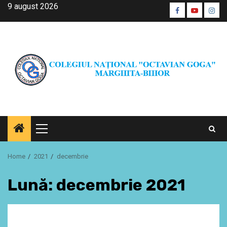
Skip
9 august 2026
Facebook
Youtube
Inst
to
CŞE
content
Primary
Menu
Home
2021
decembrie
Lună:
decembrie 2021