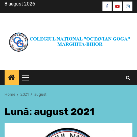
Skip
8 august 2026
Facebook
Youtube
Inst
to
CŞE
content
Primary
Menu
Home
2021
august
Lună:
august 2021