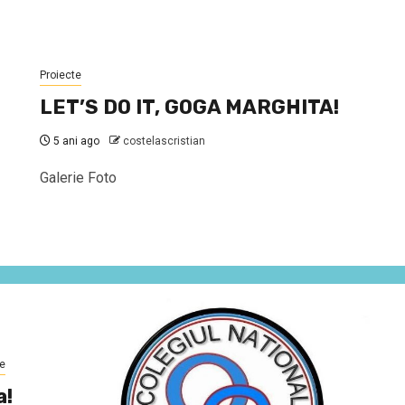
Proiecte
LET’S DO IT, GOGA MARGHITA!
5 ani ago
costelascristian
Galerie Foto
e
a!