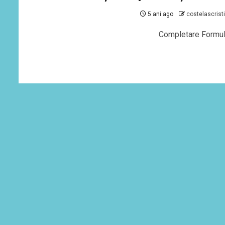
5 ani ago
costelascrist
Completare Formul