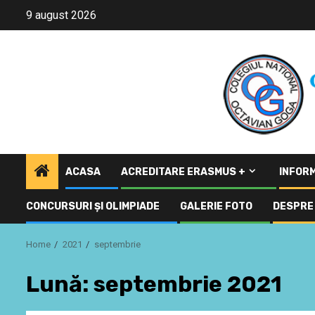
Skip
9 august 2026
to
content
ACASA
ACREDITARE ERASMUS +
INFORM
CONCURSURI ŞI OLIMPIADE
GALERIE FOTO
DESPRE 
Home
2021
septembrie
Lună:
septembrie 2021