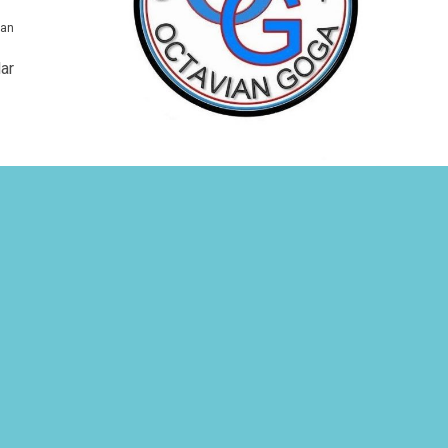
ian
ar