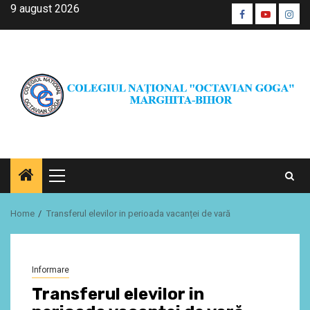
Skip
9 august 2026
Facebook
Youtube
Inst
to
CŞE
content
Primary
Menu
Home
Transferul elevilor in perioada vacanței de vară
Informare
Transferul elevilor in