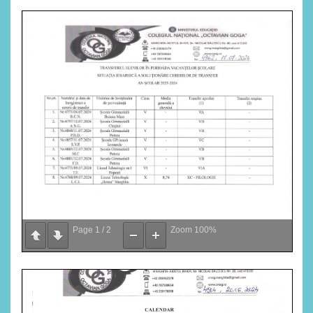
Page
1
/
2
Zoom
100%