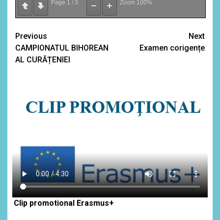
Page
1
/
3
Zoom
100%
Continue
Previous
Next
CAMPIONATUL BIHOREAN
Examen corigențe
Reading
AL CURĂȚENIEI
Clip promotional Erasmus+