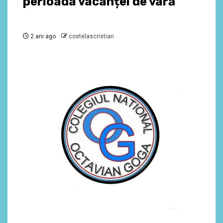
perioada vacanței de vară
2 ani ago
costelascristian