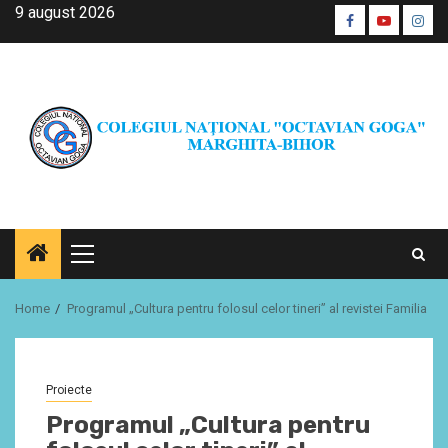
Skip
9 august 2026
Facebook
Youtube
Inst
to
CŞE
content
Primary
Menu
Home
Programul „Cultura pentru folosul celor tineri” al revistei Familia
Proiecte
Programul „Cultura pentru