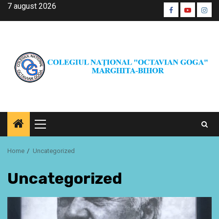
Skip
7 august 2026
Facebook
Youtube
Inst
to
CŞE
content
Primary
Menu
Home
Uncategorized
Uncategorized