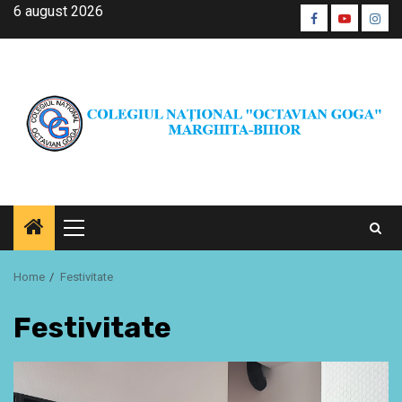
Skip
6 august 2026
Facebook
Youtube
Inst
to
CŞE
content
Primary
Menu
Home
Festivitate
Festivitate