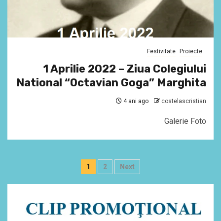
Festivitate
Proiecte
1 Aprilie 2022 – Ziua Colegiului
National “Octavian Goga” Marghita
4 ani ago
costelascristian
Galerie Foto
Paginație
1
2
Next
articole