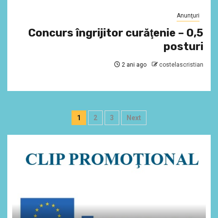
Anunţuri
Concurs îngrijitor curăţenie – 0,5
posturi
2 ani ago
costelascristian
Paginație
1
2
3
Next
articole