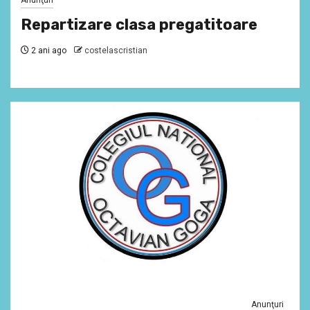
Anunţuri
Repartizare clasa pregatitoare
2 ani ago
costelascristian
Anunţuri