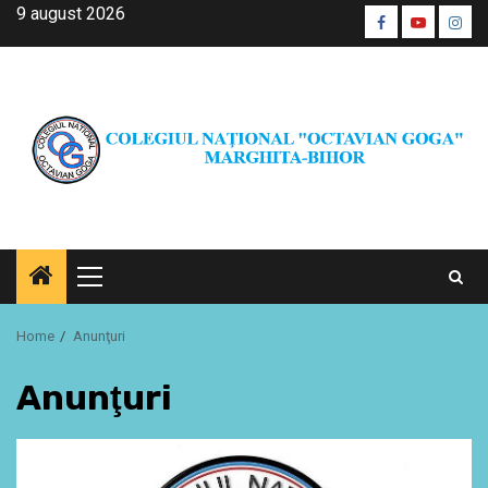
Skip
9 august 2026
Facebook
Youtube
Inst
to
CŞE
content
Primary
Menu
Home
Anunţuri
Anunţuri