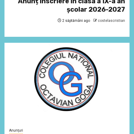
Anunț înscriere în clasa a IX-a an
școlar 2026-2027
2 săptămâni ago
costelascristian
Anunţuri