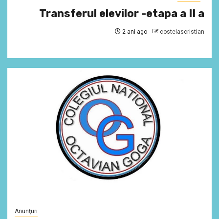
Transferul elevilor -etapa a II a
2 ani ago
costelascristian
Anunţuri