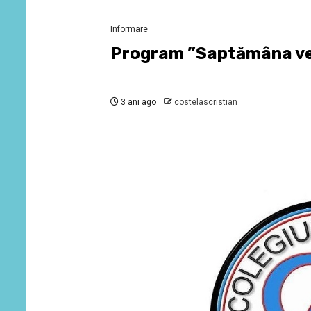
Informare
Program ”Saptămâna v
3 ani ago
costelascristian