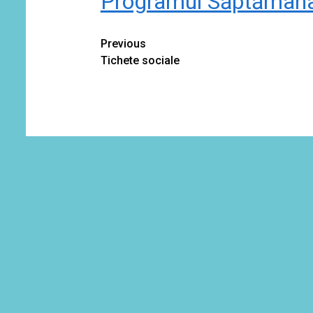
Programul Săptămâna
Continue
Previous
Tichete sociale
Reading