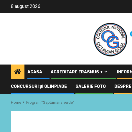
Skip
8 august 2026
to
content
ACASA
ACREDITARE ERASMUS +
INFORM
CONCURSURI ŞI OLIMPIADE
GALERIE FOTO
DESPRE 
Home
Program ”Saptămâna verde”