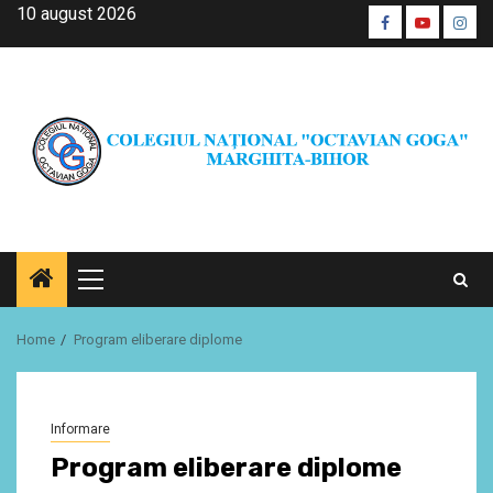
Skip
10 august 2026
Facebook
Youtube
Inst
to
CŞE
content
Primary
Menu
Home
Program eliberare diplome
Informare
Program eliberare diplome