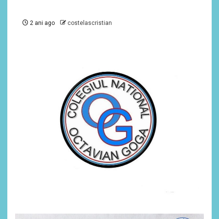
2 ani ago
costelascristian