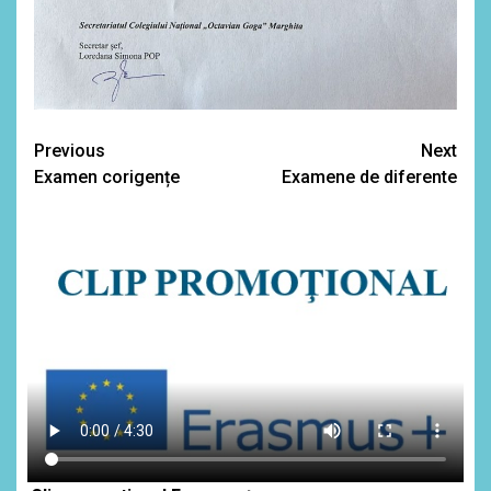
Continue
Previous
Next
Examen corigențe
Examene de diferente
Reading