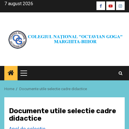
Skip
7 august 2026
Facebook
Youtube
Inst
to
CŞE
content
Primary
Menu
Home
Documente utile selectie cadre didactice
Documente utile selectie cadre
didactice
Apel de selectie