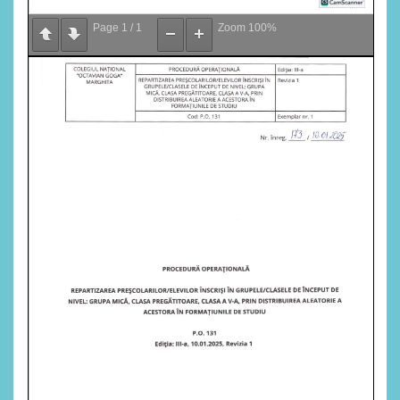
Page
1
/
1
Zoom
100%