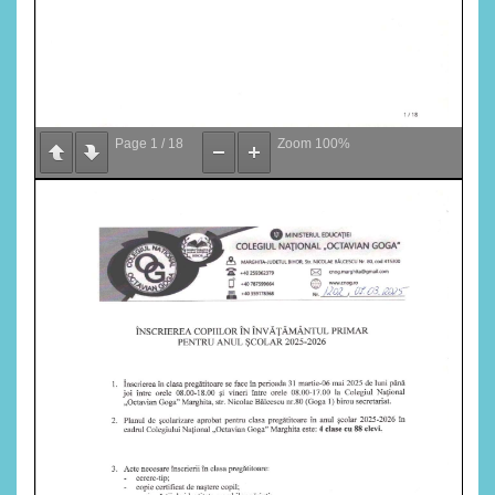
Page
1
/
18
Zoom
100%