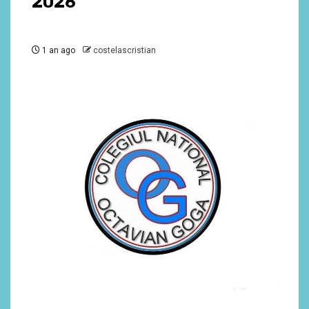
2026
1 an ago
costelascristian