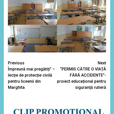
Continue
Previous
Next
Împreună mai pregătiți” –
“PERMIS CĂTRE O VIAȚĂ
Reading
lecție de protecție civilă
FĂRĂ ACCIDENTE”-
pentru liceenii din
proiect educațional pentru
Marghita
siguranță rutieră