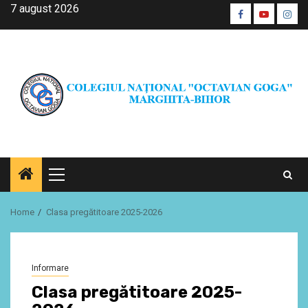
Skip
7 august 2026
Facebook
Youtube
Inst
to
CŞE
content
Primary
Menu
Home
Clasa pregătitoare 2025-2026
Informare
Clasa pregătitoare 2025-