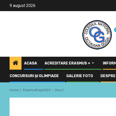
Skip
9 august 2026
to
content
ACASA
ACREDITARE ERASMUS +
INFORM
CONCURSURI ŞI OLIMPIADE
GALERIE FOTO
DESPRE 
Home
ErasmusDays2025 – Ziua 2