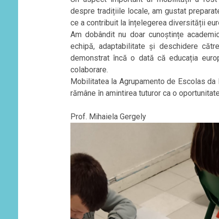
despre tradițiile locale, am gustat prepara
ce a contribuit la înțelegerea diversității eu
Am dobândit nu doar cunoștințe academice
echipă, adaptabilitate și deschidere căt
demonstrat încă o dată că educația europe
colaborare.
Mobilitatea la Agrupamento de Escolas da B
rămâne în amintirea tuturor ca o oportunitat
Prof. Mihaiela Gergely