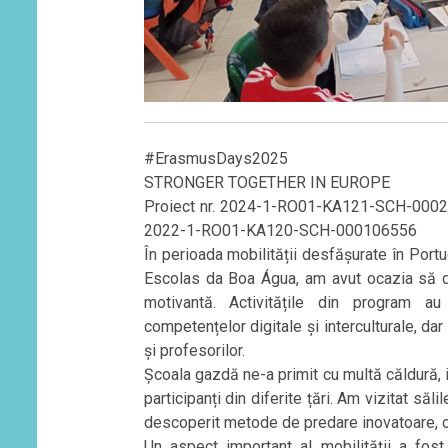
#ErasmusDays2025
STRONGER TOGETHER IN EUROPE
Proiect nr. 2024-1-RO01-KA121-SCH-0002127
2022-1-RO01-KA120-SCH-000106556
În perioada mobilității desfășurate în Port
Escolas da Boa Água, am avut ocazia să 
motivantă. Activitățile din program a
competențelor digitale și interculturale, dar
și profesorilor.
Școala gazdă ne-a primit cu multă căldură, i
participanți din diferite țări. Am vizitat săli
descoperit metode de predare inovatoare, ce
Un aspect important al mobilității a fost 