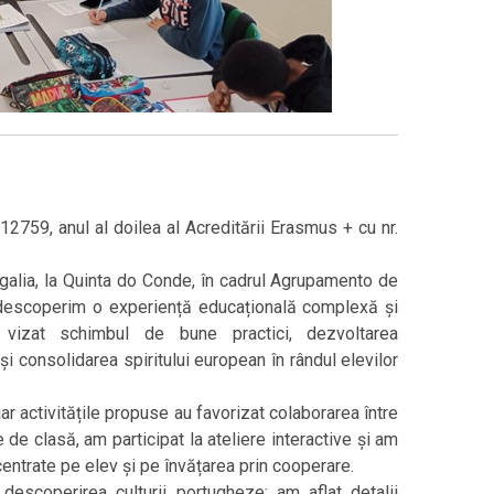
59, anul al doilea al Acreditării Erasmus + cu nr.
ugalia, la Quinta do Conde, în cadrul Agrupamento de
descoperim o experiență educațională complexă și
u vizat schimbul de bune practici, dezvoltarea
 și consolidarea spiritului european în rândul elevilor
ar activitățile propuse au favorizat colaborarea între
le de clasă, am participat la ateliere interactive și am
ntrate pe elev și pe învățarea prin cooperare.
descoperirea culturii portugheze: am aflat detalii