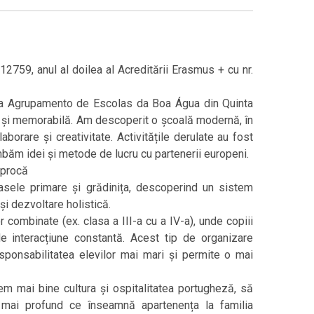
59, anul al doilea al Acreditării Erasmus + cu nr.
, la Agrupamento de Escolas da Boa Água din Quinta
 și memorabilă. Am descoperit o școală modernă, în
laborare și creativitate. Activitățile derulate au fost
mbăm idei și metode de lucru cu partenerii europeni.
iprocă
clasele primare și grădinița, descoperind un sistem
și dezvoltare holistică.
 combinate (ex. clasa a III-a cu a IV-a), unde copiii
de interacțiune constantă. Acest tip de organizare
responsabilitatea elevilor mai mari și permite o mai
 mai bine cultura și ospitalitatea portugheză, să
m mai profund ce înseamnă apartenența la familia