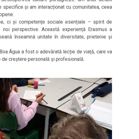
te specifice și am interacționat cu comunitatea, ceea
ropene.
, ci și competențe sociale esențiale – spirit de
re noi perspective. Această experiență Erasmus a
ană înseamnă unitate în diversitate, prietenie și
oa Água a fost o adevărată lecție de viață, care va
e de creștere personală și profesională.