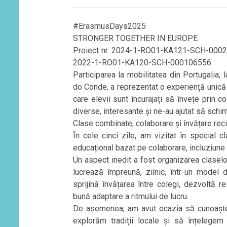
#ErasmusDays2025
STRONGER TOGETHER IN EUROPE
Proiect nr. 2024-1-RO01-KA121-SCH-0002127
2022-1-RO01-KA120-SCH-000106556.
Participarea la mobilitatea din Portugalia
do Conde, a reprezentat o experiență unică
care elevii sunt încurajați să învețe prin co
diverse, interesante și ne-au ajutat să schi
Clase combinate, colaborare și învățare rec
În cele cinci zile, am vizitat în special 
educațional bazat pe colaborare, incluziune 
Un aspect inedit a fost organizarea claselor
lucrează împreună, zilnic, într-un model 
sprijină învățarea între colegi, dezvoltă 
bună adaptare a ritmului de lucru.
De asemenea, am avut ocazia să cunoaștem
explorăm tradiții locale și să înțelege