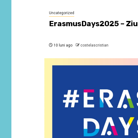
Uncategorized
ErasmusDays2025 – Ziu
10 luni ago
costelascristian