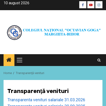
Skip
10 august 2026
Facebook
Youtube
Inst
to
CŞE
content
Primary
Menu
Home
Transparenţă venituri
Transparenţă venituri
Transparenta venituri salariale 31.03.2026