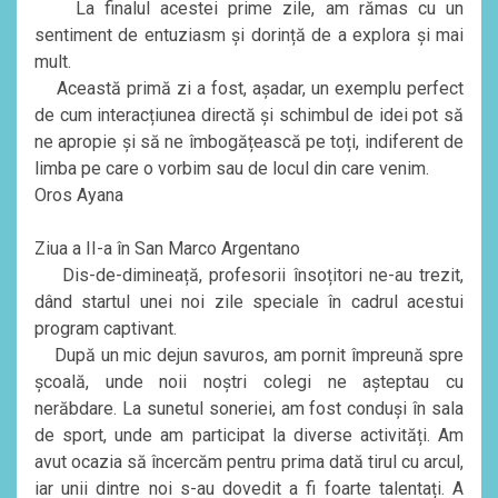
La finalul acestei prime zile, am rămas cu un
sentiment de entuziasm și dorință de a explora și mai
mult.
Această primă zi a fost, așadar, un exemplu perfect
de cum interacțiunea directă și schimbul de idei pot să
ne apropie și să ne îmbogățească pe toți, indiferent de
limba pe care o vorbim sau de locul din care venim.
Oros Ayana
Ziua a II-a în San Marco Argentano
Dis-de-dimineață, profesorii însoțitori ne-au trezit,
dând startul unei noi zile speciale în cadrul acestui
program captivant.
După un mic dejun savuros, am pornit împreună spre
școală, unde noii noștri colegi ne așteptau cu
nerăbdare. La sunetul soneriei, am fost conduși în sala
de sport, unde am participat la diverse activități. Am
avut ocazia să încercăm pentru prima dată tirul cu arcul,
iar unii dintre noi s-au dovedit a fi foarte talentați. A