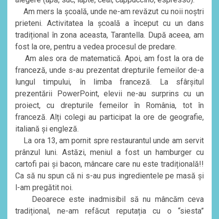
Am mers la școală, unde ne-am revăzut cu noii noștri
prieteni. Activitatea la școală a început cu un dans
tradițional în zona aceasta, Tarantella. După aceea, am
fost la ore, pentru a vedea procesul de predare.
Am ales ora de matematică. Apoi, am fost la ora de
franceză, unde s-au prezentat drepturile femeilor de-a
lungul timpului, în limba franceză. La sfârșitul
prezentării PowerPoint, elevii ne-au surprins cu un
proiect, cu drepturile femeilor în România, tot în
franceză. Alți colegi au participat la ore de geografie,
italiană și engleză.
La ora 13, am pornit spre restaurantul unde am servit
prânzul luni. Astăzi, meniul a fost un hamburger cu
cartofi pai și bacon, mâncare care nu este tradițională!!
Ca să nu spun că ni s-au pus ingredientele pe masă și
l-am pregătit noi.
Deoarece este inadmisibil să nu mâncăm ceva
tradițional, ne-am refăcut reputația cu o “siesta”