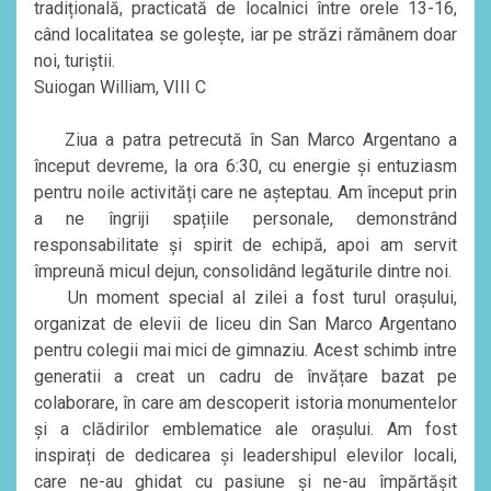
tradițională, practicată de localnici între orele 13-16,
când localitatea se golește, iar pe străzi rămânem doar
noi, turiștii.
Suiogan William, VIII C
Ziua a patra petrecută în San Marco Argentano a
început devreme, la ora 6:30, cu energie și entuziasm
pentru noile activități care ne așteptau. Am început prin
a ne îngriji spațiile personale, demonstrând
responsabilitate și spirit de echipă, apoi am servit
împreună micul dejun, consolidând legăturile dintre noi.
Un moment special al zilei a fost turul orașului,
organizat de elevii de liceu din San Marco Argentano
pentru colegii mai mici de gimnaziu. Acest schimb intre
generatii a creat un cadru de învățare bazat pe
colaborare, în care am descoperit istoria monumentelor
și a clădirilor emblematice ale orașului. Am fost
inspirați de dedicarea și leadershipul elevilor locali,
care ne-au ghidat cu pasiune și ne-au împărtășit