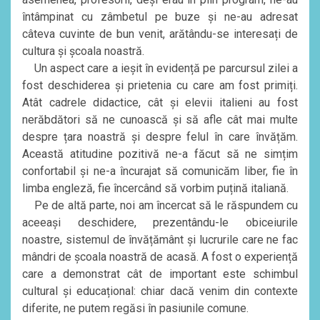
întâmpinat cu zâmbetul pe buze și ne-au adresat
câteva cuvinte de bun venit, arătându-se interesați de
cultura și școala noastră.
Un aspect care a ieșit în evidență pe parcursul zilei a
fost deschiderea și prietenia cu care am fost primiți.
Atât cadrele didactice, cât și elevii italieni au fost
nerăbdători să ne cunoască și să afle cât mai multe
despre țara noastră și despre felul în care învățăm.
Această atitudine pozitivă ne-a făcut să ne simțim
confortabil și ne-a încurajat să comunicăm liber, fie în
limba engleză, fie încercând să vorbim puțină italiană.
Pe de altă parte, noi am încercat să le răspundem cu
aceeași deschidere, prezentându-le obiceiurile
noastre, sistemul de învățământ și lucrurile care ne fac
mândri de școala noastră de acasă. A fost o experiență
care a demonstrat cât de important este schimbul
cultural și educațional: chiar dacă venim din contexte
diferite, ne putem regăsi în pasiunile comune.