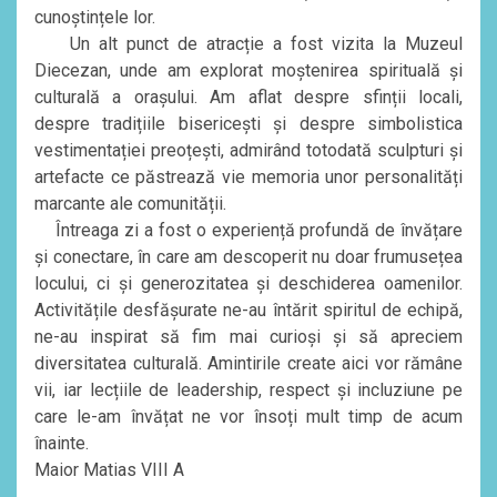
cunoștințele lor.
Un alt punct de atracție a fost vizita la Muzeul
Diecezan, unde am explorat moștenirea spirituală și
culturală a orașului. Am aflat despre sfinții locali,
despre tradițiile bisericești și despre simbolistica
vestimentației preoțești, admirând totodată sculpturi și
artefacte ce păstrează vie memoria unor personalități
marcante ale comunității.
Întreaga zi a fost o experiență profundă de învățare
și conectare, în care am descoperit nu doar frumusețea
locului, ci și generozitatea și deschiderea oamenilor.
Activitățile desfășurate ne-au întărit spiritul de echipă,
ne-au inspirat să fim mai curioși și să apreciem
diversitatea culturală. Amintirile create aici vor rămâne
vii, iar lecțiile de leadership, respect și incluziune pe
care le-am învățat ne vor însoți mult timp de acum
înainte.
Maior Matias VIII A