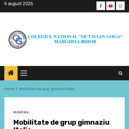
Skip
6 august 2026
Facebook
Youtube
Inst
to
CŞE
content
Primary
Menu
Home
Mobilitate de grup gimnaziu Italia
Mobilitate
Mobilitate de grup gimnaziu