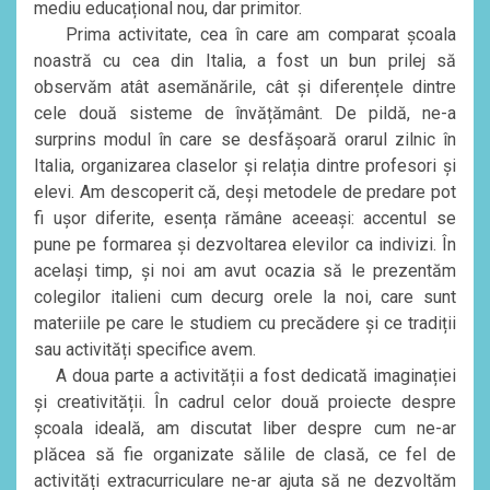
mediu educațional nou, dar primitor.
Prima activitate, cea în care am comparat școala
noastră cu cea din Italia, a fost un bun prilej să
observăm atât asemănările, cât și diferențele dintre
cele două sisteme de învățământ. De pildă, ne-a
surprins modul în care se desfășoară orarul zilnic în
Italia, organizarea claselor și relația dintre profesori și
elevi. Am descoperit că, deși metodele de predare pot
fi ușor diferite, esența rămâne aceeași: accentul se
pune pe formarea și dezvoltarea elevilor ca indivizi. În
același timp, și noi am avut ocazia să le prezentăm
colegilor italieni cum decurg orele la noi, care sunt
materiile pe care le studiem cu precădere și ce tradiții
sau activități specifice avem.
A doua parte a activității a fost dedicată imaginației
și creativității. În cadrul celor două proiecte despre
școala ideală, am discutat liber despre cum ne-ar
plăcea să fie organizate sălile de clasă, ce fel de
activități extracurriculare ne-ar ajuta să ne dezvoltăm