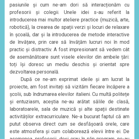
pasiunile și cum ne-am dori să interacționăm cu
profesorii și colegii. Unele idei s-au referit la
introducerea mai multor ateliere practice (muzică, arte,
robotică), la crearea de spații verzi și locuri de relaxare
în școală, dar și la introducerea de metode interactive
de învățare, prin care să învățăm lucruri noi în mod
practic și distractiv. A fost impresionant să vedem cât
de asemănătoare sunt visele elevilor din ambele țări:
toți își doresc un mediu deschis și orientat spre
dezvoltarea personală.
După ce ne-am exprimat ideile și am lucrat la
proiecte, am fost invitați să vizităm fiecare încăpere a
școlii, sub îndrumarea elevilor italieni. Cu multă politețe
și entuziasm, aceștia ne-au arătat sălile de clasă,
laboratoarele, sala de muzică și alte spații destinate
activităților extracurriculare. Ne-a bucurat faptul că am
putut observa direct cum se desfășoară orele, care
este atmosfera și cum colaborează elevii între ei. De
asemenea, profesorii, deși erau în plin program, ne-au