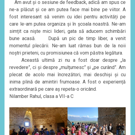
Am avut și o sesiune de feedback, adică am spus ce
ne-a plăcut și ce am putea face mai bine pe viitor. A
fost interesant să venim cu idei pentru activități pe
care le-am putea organiza și în școala noastră. Ne-am
simțit ca niște mici lideri, gata să aducem schimbări
bune acasă. După un pic de timp liber, a venit
momentul plecării. Ne-am luat rămas bun de la noii
noștri prieteni, cu promisiunea că vom păstra legătura.
Această ultimă zi nu a fost doar despre „la
revedere”, ci și despre „mulțumesc” și „pe curând”. Am
plecat de acolo mai încrezători, mai deschiși și cu
inima plină de amintiri frumoase. A fost o experiență
extraordinară pe care aș repeta-o oricând.
Nilamber Rahul, clasa a VII-a C