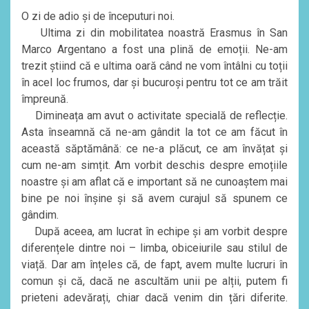
O zi de adio și de începuturi noi.
Ultima zi din mobilitatea noastră Erasmus în San
Marco Argentano a fost una plină de emoții. Ne-am
trezit știind că e ultima oară când ne vom întâlni cu toții
în acel loc frumos, dar și bucuroși pentru tot ce am trăit
împreună.
Dimineața am avut o activitate specială de reflecție.
Asta înseamnă că ne-am gândit la tot ce am făcut în
această săptămână: ce ne-a plăcut, ce am învățat și
cum ne-am simțit. Am vorbit deschis despre emoțiile
noastre și am aflat că e important să ne cunoaștem mai
bine pe noi înșine și să avem curajul să spunem ce
gândim.
După aceea, am lucrat în echipe și am vorbit despre
diferențele dintre noi – limba, obiceiurile sau stilul de
viață. Dar am înțeles că, de fapt, avem multe lucruri în
comun și că, dacă ne ascultăm unii pe alții, putem fi
prieteni adevărați, chiar dacă venim din țări diferite.