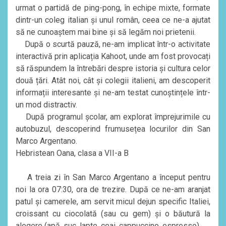
urmat o partidă de ping-pong, în echipe mixte, formate
dintr-un coleg italian și unul român, ceea ce ne-a ajutat
să ne cunoaștem mai bine și să legăm noi prietenii.
După o scurtă pauză, ne-am implicat într-o activitate
interactivă prin aplicația Kahoot, unde am fost provocați
să răspundem la întrebări despre istoria și cultura celor
două țări. Atât noi, cât și colegii italieni, am descoperit
informații interesante și ne-am testat cunoștințele într-
un mod distractiv.
După programul școlar, am explorat împrejurimile cu
autobuzul, descoperind frumusețea locurilor din San
Marco Argentano.
Hebristean Oana, clasa a VII-a B
A treia zi în San Marco Argentano a început pentru
noi la ora 07:30, ora de trezire. După ce ne-am aranjat
patul și camerele, am servit micul dejun specific Italiei,
croissant cu ciocolată (sau cu gem) și o băutură la
alegere (apă, suc, lapte, ceai, cappuccino, espresso).