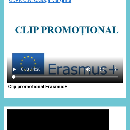
GDPR C.N. O.Goga Marghita
Clip promotional Erasmus+