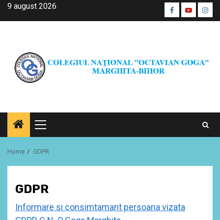
Skip
9 august 2026
Facebook
Youtube
Inst
to
CŞE
content
Primary
Menu
Home
GDPR
GDPR
Informare si consimtamant persoana vizata