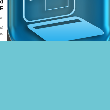
nd
SE
ian
ră
are