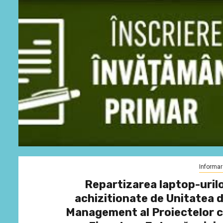
Informar
Repartizarea laptop-uril
achizitionate de Unitatea 
Management al Proiectelor 