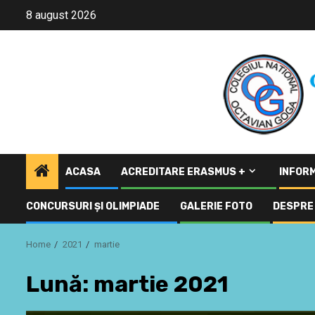
Skip
8 august 2026
to
content
ACASA
ACREDITARE ERASMUS +
INFORM
CONCURSURI ŞI OLIMPIADE
GALERIE FOTO
DESPRE 
Home
2021
martie
Lună:
martie 2021