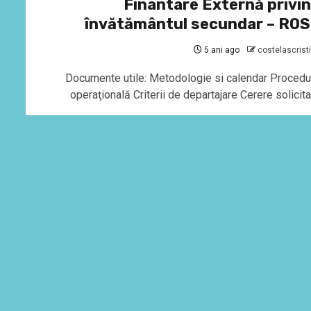
Finantare Externă privi
învătământul secundar – RO
5 ani ago
costelascrist
Documente utile: Metodologie si calendar Procedu
operaţională Criterii de departajare Cerere solicit