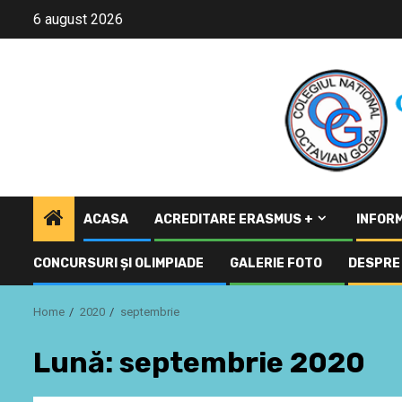
Skip
6 august 2026
to
content
ACASA
ACREDITARE ERASMUS +
INFORM
CONCURSURI ŞI OLIMPIADE
GALERIE FOTO
DESPRE 
Home
2020
septembrie
Lună:
septembrie 2020