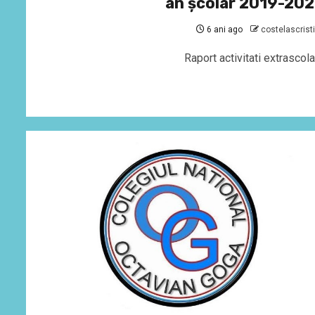
an şcolar 2019-20
6 ani ago
costelascrist
Raport activitati extrascol