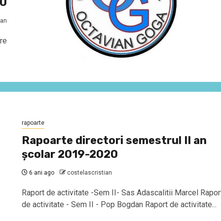
20
ian
are
rapoarte
Rapoarte directori semestrul II an
şcolar 2019-2020
6 ani ago
costelascristian
Raport de activitate -Sem II- Sas Adascalitii Marcel Rapor
de activitate - Sem II - Pop Bogdan Raport de activitate...