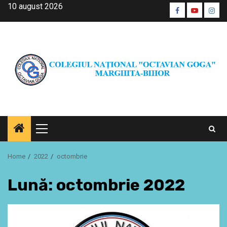
Skip
10 august 2026
Facebook
Youtube
Inst
to
CŞE
content
Primary
Menu
Home
2022
octombrie
Lună:
octombrie 2022