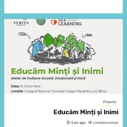
Proiecte
Educăm Minți și Inimi
4 ani ago
costelascristian