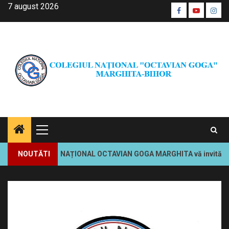
Skip
7 august 2026
Facebook
Youtube
Inst
to
CŞE
content
Primary
Menu
OLEGIUL NAȚIONAL OCTAVIAN GOGA MARGHITA vă invită să vă înscrieți 
NOUTĂTI