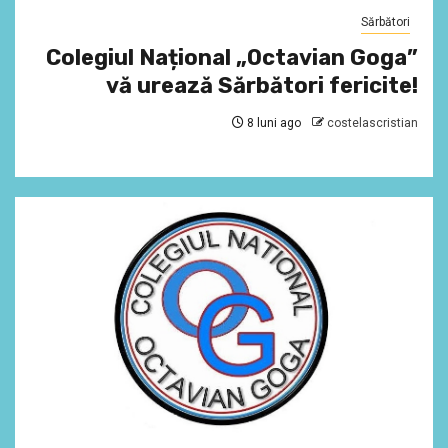
Sărbători
Colegiul Național „Octavian Goga”
vă urează Sărbători fericite!
8 luni ago
costelascristian