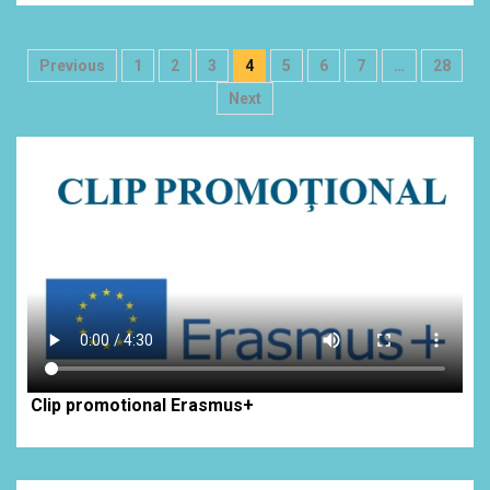
Paginație
Previous
1
2
3
4
5
6
7
…
28
articole
Next
Clip promotional Erasmus+