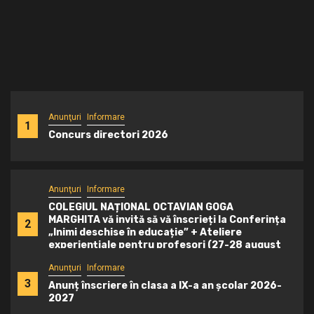
experiențiale pentru profesori (27-
28 august 2026)
o săptămână ago
costelascristian
Anunţuri
Informare
1
Concurs directori 2026
Anunţuri
Informare
COLEGIUL NAȚIONAL OCTAVIAN GOGA
MARGHITA vă invită să vă înscrieți la Conferința
2
„Inimi deschise în educație” + Ateliere
experiențiale pentru profesori (27-28 august
2026)
Anunţuri
Informare
3
Anunț înscriere în clasa a IX-a an școlar 2026-
2027