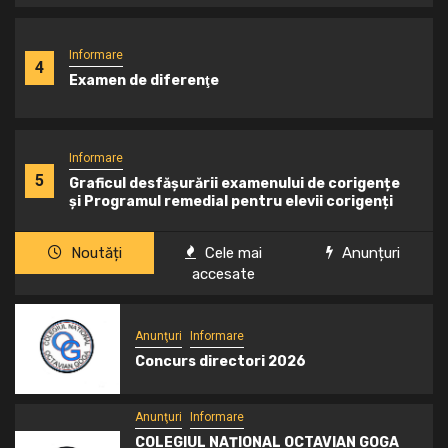
Informare
4
Examen de diferenţe
Informare
5
Graficul desfășurării examenului de corigențe
și Programul remedial pentru elevii corigenți
Noutăți
Cele mai
Anunțuri
accesate
Anunţuri
Informare
Concurs directori 2026
Anunţuri
Informare
COLEGIUL NAȚIONAL OCTAVIAN GOGA