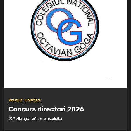
Anunţuri
Informare
COLEGIUL NAȚIONAL OCTAVIAN
GOGA MARGHITA vă invită să vă
înscrieți la Conferința „Inimi
deschise în educație” + Ateliere