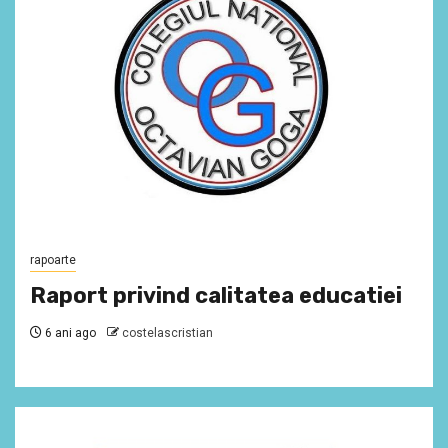
rapoarte
Raport privind calitatea educatiei
6 ani ago
costelascristian