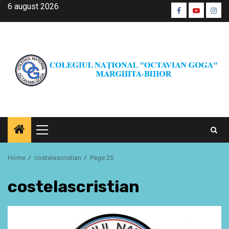
Skip
6 august 2026
Facebook
Youtube
Inst
to
CŞE
content
Primary
Menu
Home
costelascristian
Page 25
costelascristian