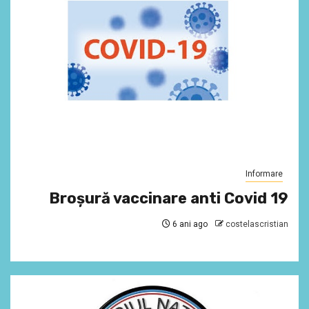
Informare
Broşură vaccinare anti Covid 19
6 ani ago
costelascristian