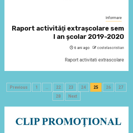
Informare
Raport activităţi extraşcolare sem
I an şcolar 2019-2020
6 ani ago
costelascristian
Raport activitati extrascolare
Paginație
Previous
1
…
22
23
24
25
26
27
articole
28
Next